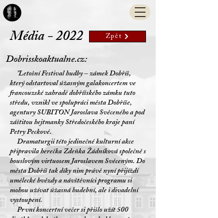
Média - 2022
Zpět
Dobrisskoaktualne.cz:
"Letošní Festival hudby – zámek Dobříš,
který odstartoval úžasným galakoncertem ve
francouzské zahradě dobříšského zámku tuto
středu, vznikl ve spolupráci města Dobříše,
agentury SUBITON Jaroslava Svěceného a pod
záštitou hejtmanky Středočeského kraje paní
Petry Peckové.
Dramaturgii této jedinečné kulturní akce
připravila herečka Zdeňka Žádníková společně s
houslovým virtuosem Jaroslavem Svěceným. Do
města Dobříš tak díky nim právě nyní přijíždí
umělecké hvězdy a návštěvníci programu si
mohou užívat úžasná hudební, ale i divadelní
vystoupení.
První koncertní večer si přišlo užít 500