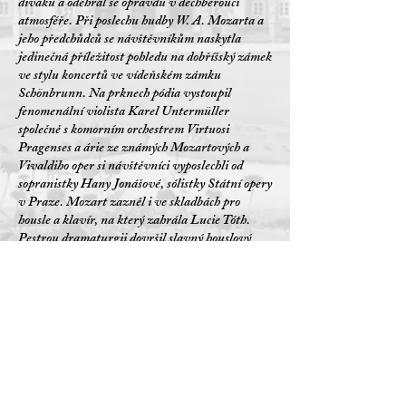
diváků a odehrál se opravdu v dechberoucí
atmosféře. Při poslechu hudby W. A. Mozarta a
jeho předchůdců se návštěvníkům naskytla
jedinečná příležitost pohledu na dobříšský zámek
ve stylu koncertů ve vídeňském zámku
Schönbrunn. Na prknech pódia vystoupil
fenomenální violista Karel Untermüller
společně s komorním orchestrem Virtuosi
Pragenses a árie ze známých Mozartových a
Vivaldiho oper si návštěvníci vyposlechli od
sopranistky Hany Jonášové, sólistky Státní opery
v Praze. Mozart zazněl i ve skladbách pro
housle a klavír, na který zahrála Lucie Tóth.
Pestrou dramaturgii dovršil slavný houslový
koncert a moll J. S. Bacha, zahraný na dobové
housle z 18. století. O originální průvodní slovo
se opět postarala nenahraditelná Zdeňka
Žádníková......"
Celý článek